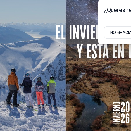
¿Querés re
Sábado 8
de
Agosto
de 2026
0.1ºc | Bariloche, Rio Negro
NO, GRACI
Portada
Sociedad
Empresas
Policiales
Homicidio en ocasión de robo
Formularon cargos a
por el homicidio de E
dictaron prisión pre