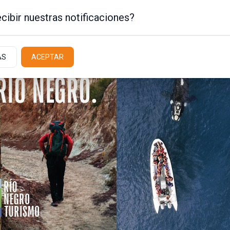
cibir nuestras notificaciones?
AS
ACEPTAR
Policiales / Judiciales
Actualidad
Latit
 Franco Alí González
lías Miguel y le
ventiva