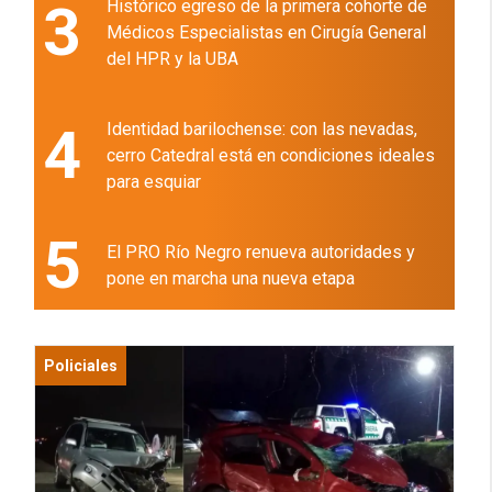
3
Histórico egreso de la primera cohorte de
Médicos Especialistas en Cirugía General
del HPR y la UBA
4
Identidad barilochense: con las nevadas,
cerro Catedral está en condiciones ideales
para esquiar
5
El PRO Río Negro renueva autoridades y
pone en marcha una nueva etapa
Policiales