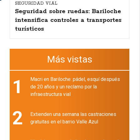
SEGURIDAD VIAL
Seguridad sobre ruedas: Bariloche
intensifica controles a transportes
turísticos
Más vistas
1
Macri en Bariloche: pádel, esquí después
de 20 años y un reclamo por la
infraestructura vial
2
Extienden una semana las castraciones
gratuitas en el barrio Valle Azul