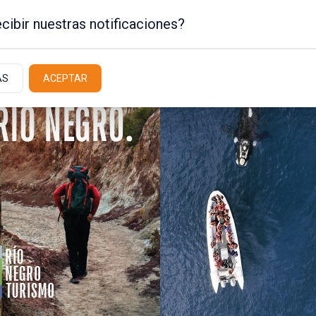
cibir nuestras notificaciones?
AS
ACEPTAR
Policiales / Judiciales
Actualidad
Latit
gro investiga un
un hombre murió de
de fuego