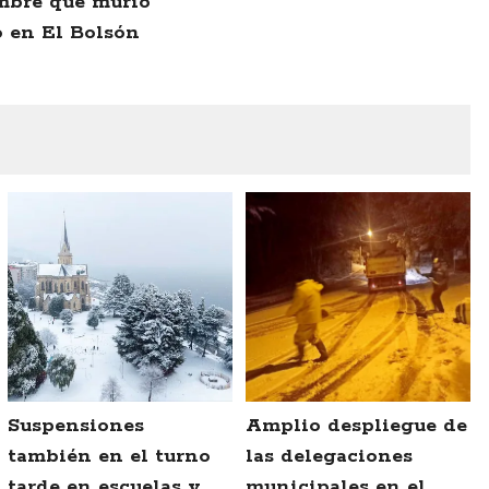
mbre que murió
 en El Bolsón
Suspensiones
Amplio despliegue de
también en el turno
las delegaciones
tarde en escuelas y
municipales en el