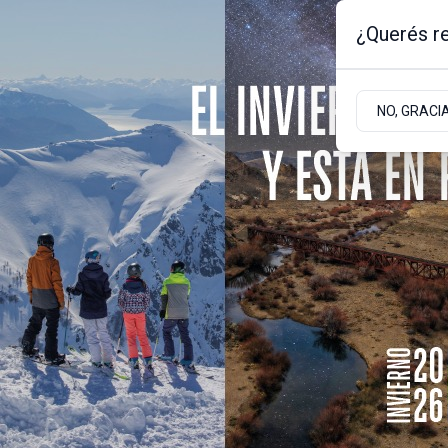
¿Querés re
Viernes 7
de
Agosto
de 2026
1.8ºc | Bariloche, Rio Negro
NO, GRACI
Portada
Sociedad
Empresas
Policiales
Tiroteo
La Policía de Río Ne
episodio en el que 
un disparo de arma 