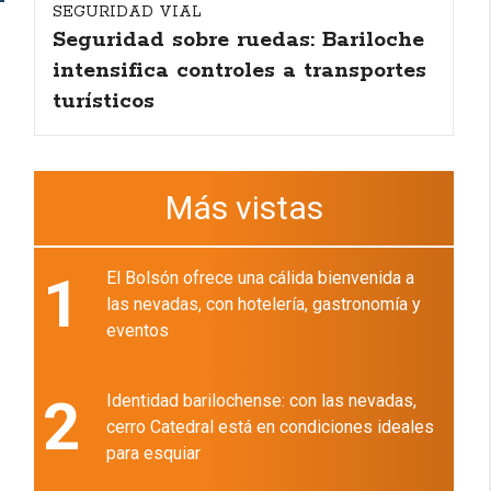
SEGURIDAD VIAL
Seguridad sobre ruedas: Bariloche
intensifica controles a transportes
turísticos
Más vistas
1
El Bolsón ofrece una cálida bienvenida a
las nevadas, con hotelería, gastronomía y
eventos
2
Identidad barilochense: con las nevadas,
cerro Catedral está en condiciones ideales
para esquiar