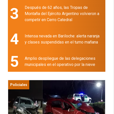
3
Después de 62 años, las Tropas de
Montaña del Ejército Argentino volvieron a
competir en Cerro Catedral
4
Intensa nevada en Bariloche: alerta naranja
y clases suspendidas en el turno mañana
5
Amplio despliegue de las delegaciones
municipales en el operativo por la nieve
Policiales