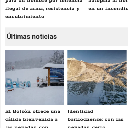
para un hombre por tenencia
autopsia al ho
ilegal de arma, resistencia y
en un incendio
encubrimiento
Últimas noticias
El Bolsón ofrece una
Identidad
cálida bienvenida a
barilochense: con las
las nevadas, con
nevadas, cerro