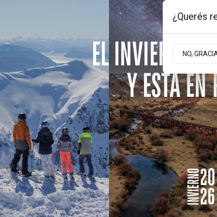
¿Querés re
Jueves 6
de
Agosto
de 2026
4.6ºc | Bariloche, Rio Negro
NO, GRACI
Portada
Sociedad
Empresas
Actualidad