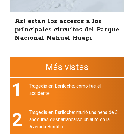
Así están los accesos a los
principales circuitos del Parque
Nacional Nahuel Huapi
Más vistas
1
Tragedia en Bariloche: cómo fue el
accidente
2
Tragedia en Bariloche: murió una nena de 3
años tras desbarrancarse un auto en la
Avenida Bustillo