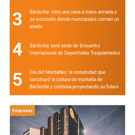
3
Bariloche: robó una casa a mano armada y
se escondió donde municipales comían un
asado
4
Bariloche será sede de Encuentro
Internacional de Deportistas Trasplantados
5
Día del Montañés: la comunidad que
construyó la cultura de montaña de
Bariloche y continúa proyectando su futuro
Empresas