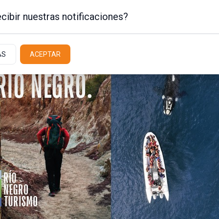
cibir nuestras notificaciones?
AS
ACEPTAR
Policiales / Judiciales
Actualidad
Latit
rnacional a
CRUB
os por sus trabajos en las distinciones