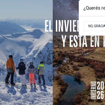
¿Querés re
Viernes 7
de
Agosto
de 2026
1.3ºc | Bariloche, Rio Negro
NO, GRACI
Portada
Sociedad
Empresas
Sociedad
Universidad Nacional del Comahue
Reconocimiento inte
investigadores del 
Varios científicos locales fueron destacad