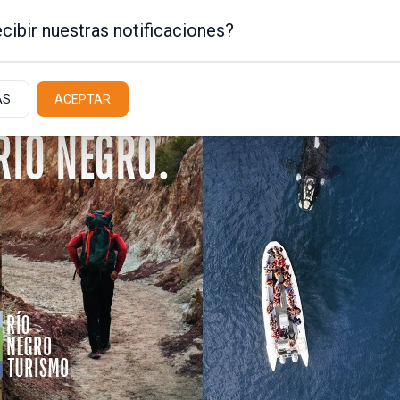
cibir nuestras notificaciones?
AS
ACEPTAR
Policiales / Judiciales
Actualidad
Latit
pero mejor: la
 en la copa de los
ima década. Sin embargo, la industria no