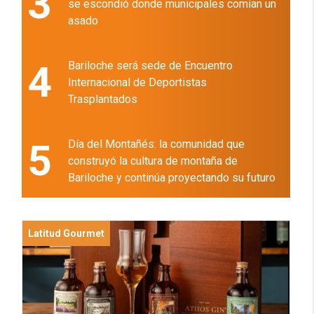
3
se escondió donde municipales comían un
asado
4
Bariloche será sede de Encuentro
Internacional de Deportistas
Trasplantados
5
Día del Montañés: la comunidad que
construyó la cultura de montaña de
Bariloche y continúa proyectando su futuro
Latitud Gourmet