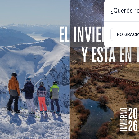
¿Querés re
Domingo 9
de
Agosto
de 2026
-0.4ºc | Bariloche, Rio Negro
NO, GRACI
Portada
Sociedad
Empresas
Latitud Gourmet
Se toma menos vino, 
revolución silenciosa
argentinos
El consumo interno cayó un 28% en la últ