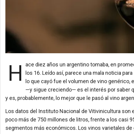
Hace diez años un argentino tomaba, en promedio, casi 25 litros de vino por año. Hoy esa cifra ronda
los 16. Leído así, parece una mala noticia para l
lo que cayó fue el volumen de vino genérico, el
—y sigue creciendo— es el interés por saber q
y es, probablemente, lo mejor que le pasó al vino arge
Los datos del Instituto Nacional de Vitivinicultura s
poco más de 750 millones de litros, frente a los casi 
segmentos más económicos. Los vinos varietales de g