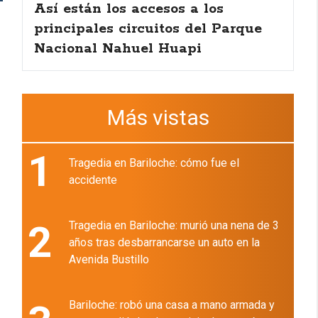
Así están los accesos a los
principales circuitos del Parque
Nacional Nahuel Huapi
Más vistas
1
Tragedia en Bariloche: cómo fue el
accidente
2
Tragedia en Bariloche: murió una nena de 3
años tras desbarrancarse un auto en la
Avenida Bustillo
Bariloche: robó una casa a mano armada y