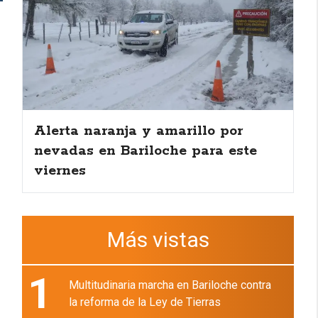
Alerta naranja y amarillo por
nevadas en Bariloche para este
viernes
Más vistas
1
Multitudinaria marcha en Bariloche contra
la reforma de la Ley de Tierras