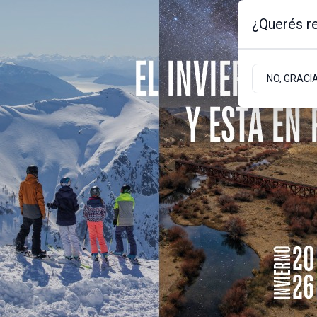
¿Querés re
Jueves 6
de
Agosto
de 2026
-0.5ºc | Bariloche, Rio Negro
NO, GRACI
Portada
Sociedad
Empresas
Actualidad