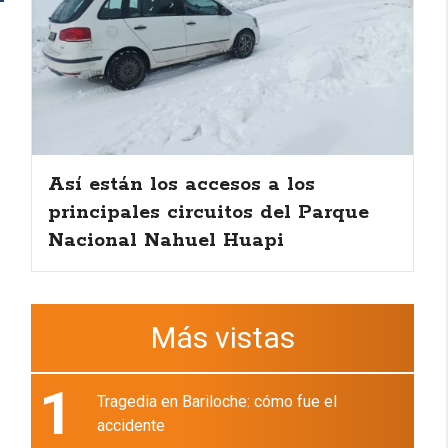
Así están los accesos a los
principales circuitos del Parque
Nacional Nahuel Huapi
Más vistas
1
Tragedia en Bariloche: cómo fue el
accidente