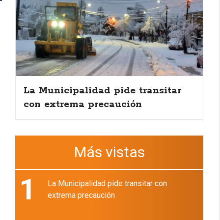
La Municipalidad pide transitar
con extrema precaución
Más vistas
1
La Municipalidad pide transitar con
extrema precaución