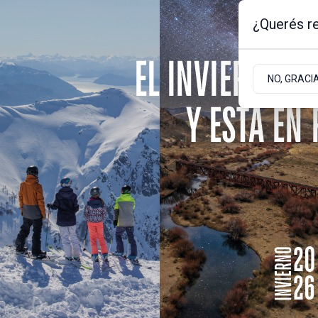
¿Querés re
Viernes 7
de
Agosto
de 2026
1.3ºc | Bariloche, Rio Negro
NO, GRACI
Portada
Sociedad
Empresas
Actualidad