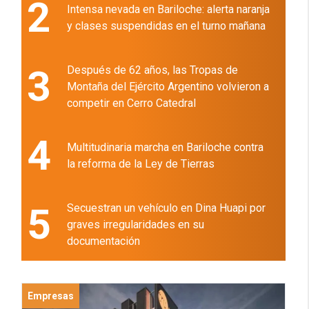
2
Intensa nevada en Bariloche: alerta naranja
y clases suspendidas en el turno mañana
3
Después de 62 años, las Tropas de
Montaña del Ejército Argentino volvieron a
competir en Cerro Catedral
4
Multitudinaria marcha en Bariloche contra
la reforma de la Ley de Tierras
5
Secuestran un vehículo en Dina Huapi por
graves irregularidades en su
documentación
Empresas