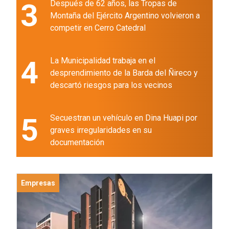
3
Después de 62 años, las Tropas de
Montaña del Ejército Argentino volvieron a
competir en Cerro Catedral
4
La Municipalidad trabaja en el
desprendimiento de la Barda del Ñireco y
descartó riesgos para los vecinos
5
Secuestran un vehículo en Dina Huapi por
graves irregularidades en su
documentación
Empresas