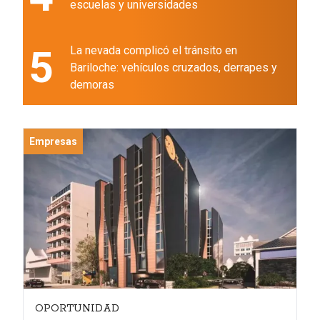
escuelas y universidades
5
La nevada complicó el tránsito en
Bariloche: vehículos cruzados, derrapes y
demoras
Empresas
OPORTUNIDAD