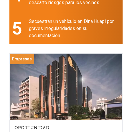
descartó riesgos para los vecinos
5
Secuestran un vehículo en Dina Huapi por
graves irregularidades en su
documentación
Empresas
OPORTUNIDAD