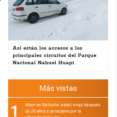
Así están los accesos a los
principales circuitos del Parque
Nacional Nahuel Huapi
Más vistas
1
Macri en Bariloche: pádel, esquí después
de 20 años y un reclamo por la