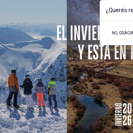
¿Querés re
Sábado 8
de
Agosto
de 2026
-0.4ºc | Bariloche, Rio Negro
NO, GRACI
Portada
Sociedad
Empresas
Actualidad