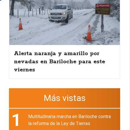
Alerta naranja y amarillo por
nevadas en Bariloche para este
viernes
Más vistas
1
Multitudinaria marcha en Bariloche contra
la reforma de la Ley de Tierras