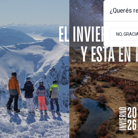
¿Querés re
Jueves 6
de
Agosto
de 2026
1.8ºc | Bariloche, Rio Negro
NO, GRACI
Portada
Sociedad
Empresas
Actualidad