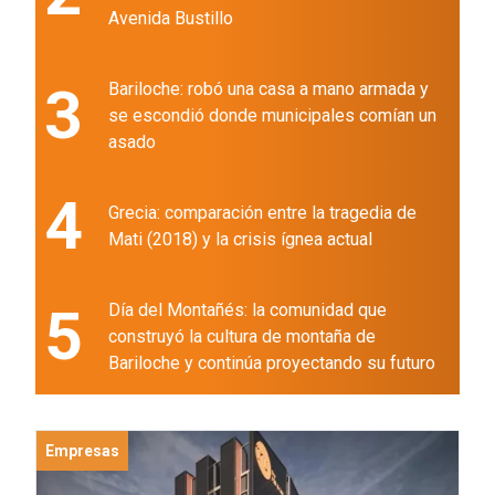
Avenida Bustillo
3
Bariloche: robó una casa a mano armada y
se escondió donde municipales comían un
asado
4
Grecia: comparación entre la tragedia de
Mati (2018) y la crisis ígnea actual
5
Día del Montañés: la comunidad que
construyó la cultura de montaña de
Bariloche y continúa proyectando su futuro
Empresas