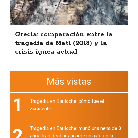
Grecia: comparación entre la
tragedia de Mati (2018) y la
crisis ígnea actual
Más vistas
1
Tragedia en Bariloche: cómo fue el
accidente
2
Tragedia en Bariloche: murió una nena de 3
años tras desbarrancarse un auto en la