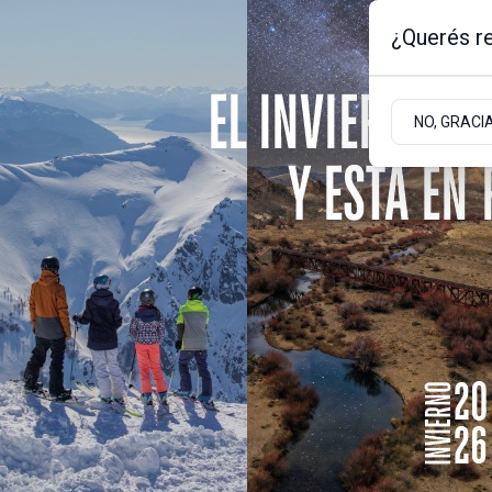
¿Querés re
Sábado 8
de
Agosto
de 2026
1.3ºc | Bariloche, Rio Negro
NO, GRACI
Portada
Sociedad
Empresas
Actualidad