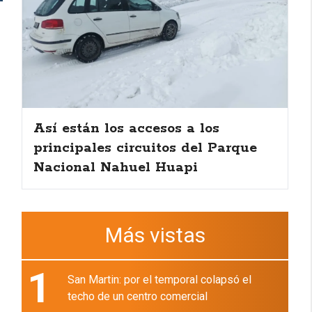
Así están los accesos a los
principales circuitos del Parque
Nacional Nahuel Huapi
Más vistas
1
San Martin: por el temporal colapsó el
techo de un centro comercial