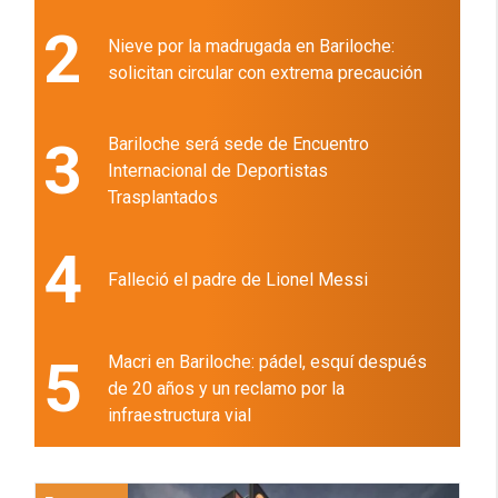
2
Nieve por la madrugada en Bariloche:
solicitan circular con extrema precaución
3
Bariloche será sede de Encuentro
Internacional de Deportistas
Trasplantados
4
Falleció el padre de Lionel Messi
5
Macri en Bariloche: pádel, esquí después
de 20 años y un reclamo por la
infraestructura vial