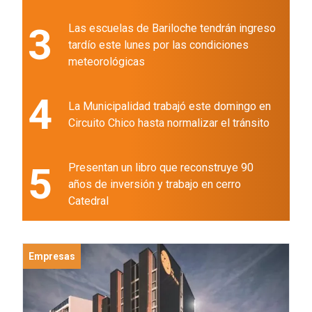
3
Las escuelas de Bariloche tendrán ingreso
tardío este lunes por las condiciones
meteorológicas
4
La Municipalidad trabajó este domingo en
Circuito Chico hasta normalizar el tránsito
5
Presentan un libro que reconstruye 90
años de inversión y trabajo en cerro
Catedral
Empresas