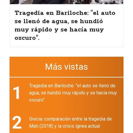
Tragedia en Bariloche: "el auto
se llenó de agua, se hundió
muy rápido y se hacía muy
oscuro".
Más vistas
1
Tragedia en Bariloche: "el auto se llenó de
agua, se hundió muy rápido y se hacía muy
oscuro".
2
Grecia: comparación entre la tragedia de
Mati (2018) y la crisis ígnea actual