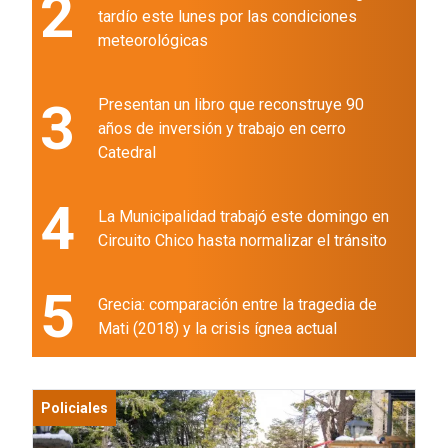
2
tardío este lunes por las condiciones
meteorológicas
3
Presentan un libro que reconstruye 90
años de inversión y trabajo en cerro
Catedral
4
La Municipalidad trabajó este domingo en
Circuito Chico hasta normalizar el tránsito
5
Grecia: comparación entre la tragedia de
Mati (2018) y la crisis ígnea actual
Policiales