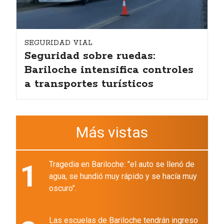
SEGURIDAD VIAL
Seguridad sobre ruedas:
Bariloche intensifica controles
a transportes turísticos
Más vistas
1
Tragedia en Bariloche: "el auto se llenó de
agua, se hundió muy rápido y se hacía muy
oscuro".
Las escuelas de Bariloche tendrán ingreso