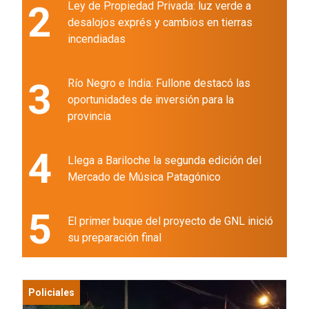
2
Ley de Propiedad Privada: luz verde a
desalojos exprés y cambios en tierras
incendiadas
3
Río Negro e India: Fullone destacó las
oportunidades de inversión para la
provincia
4
Llega a Bariloche la segunda edición del
Mercado de Música Patagónico
5
El primer buque del proyecto de GNL inició
su preparación final
Policiales