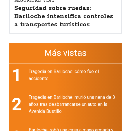
SEGURIDAD VIAL
Seguridad sobre ruedas:
Bariloche intensifica controles
a transportes turísticos
Más vistas
1
Tragedia en Bariloche: cómo fue el
accidente
2
Tragedia en Bariloche: murió una nena de 3
años tras desbarrancarse un auto en la
Avenida Bustillo
Bariloche: robó una casa a mano armada y