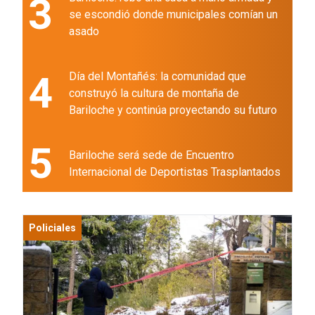
3
se escondió donde municipales comían un
asado
4
Día del Montañés: la comunidad que
construyó la cultura de montaña de
Bariloche y continúa proyectando su futuro
5
Bariloche será sede de Encuentro
Internacional de Deportistas Trasplantados
Policiales