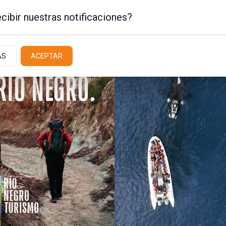
cibir nuestras notificaciones?
AS
ACEPTAR
Policiales / Judiciales
Actualidad
Latit
e gas para beneficiar
allo
 millones, la obra brindará cobertura
Comallo, 12 Viviendas y de las calles