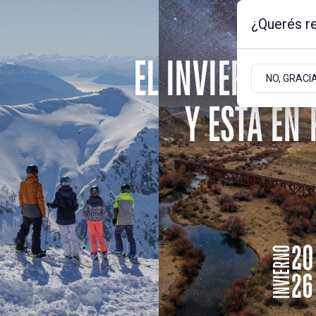
¿Querés re
Viernes 7
de
Agosto
de 2026
1.8ºc | Bariloche, Rio Negro
NO, GRACI
Portada
Sociedad
Empresas
Sociedad
Licitan nueva obra d
a 40 familias en Com
Con un presupuesto oficial superior a $121
directa a los hogares de los barrios Alto 