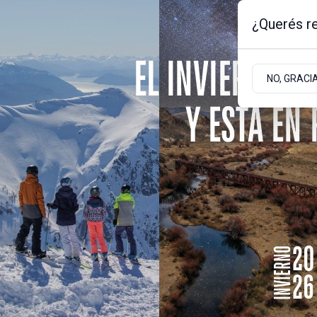
¿Querés re
Viernes 7
de
Agosto
de 2026
2.4ºc | Bariloche, Rio Negro
NO, GRACI
Portada
Sociedad
Empresas
Sociedad
Accidente
Aparatoso vuelco en 
por presencia de hiel
El conductor de un Renault 12 perdió el co