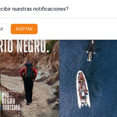
cibir nuestras notificaciones?
AS
ACEPTAR
Policiales / Judiciales
Actualidad
Latit
la avenida Bustillo
o en la calzada
ntrol del vehículo a la altura del