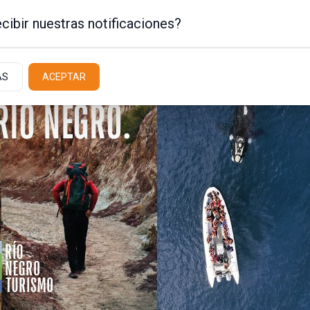
cibir nuestras notificaciones?
AS
ACEPTAR
Policiales / Judiciales
Actualidad
Latit
emana con sol y se
escenso de la