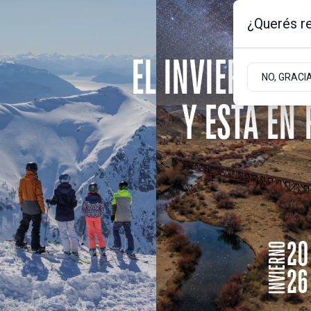
¿Querés re
Jueves 6
de
Agosto
de 2026
-1ºc | Bariloche, Rio Negro
NO, GRACI
Portada
Sociedad
Empresas
Sociedad
Pronóstico del tiempo
Bariloche inicia la s
espera un marcado d
temperatura